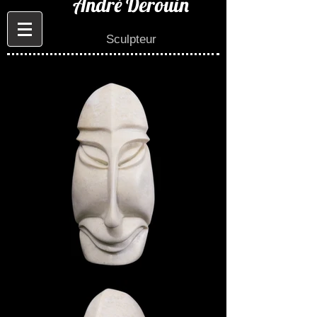
André Derouin
Sculpteur