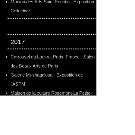
Maison des Arts Saint-Faustin - Exposition
Collective
2017
Carrousel du Louvre, Paris, France - Salon
des Beaux Arts de Paris
Galerie Mushagalusa - Exposition de
l'ASPM
Maison de la culture Rosemont-La Petite-
Patrie - Les Journées de la culture
Auberge Spa l'Oasis de l'Île - Exposition du
Conseil de la Sculpture du Québec
Maison des Arts et de la Culture Saint-